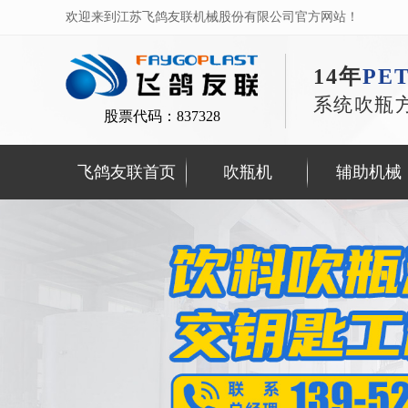
欢迎来到江苏飞鸽友联机械股份有限公司官方网站！
14年
PE
系统吹瓶
股票代码：837328
飞鸽友联首页
吹瓶机
辅助机械