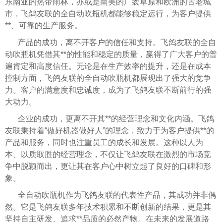
东南亚的热带雨林，亦或是南美的广袤草原和欧洲的古老城
市，飞鸽友联的全自动吹瓶机都能够稳定运行，为客户提供
**、可靠的生产服务。
产品的成功，离不开客户的信任和支持。飞鸽友联的全自
动吹瓶机凭借其**的性能和稳定的质量，赢得了广大客户的普
遍肯定和高度信任。无论是在生产效率的提升，还是在成本
控制方面，飞鸽友联的全自动吹瓶机都展现出了强大的竞争
力。客户的满意度和忠诚度，成为了飞鸽友联不断前行的强
大动力。
企业的成功，更离不开其**的经营理念和文化内涵。飞鸽
友联秉持着“做好机器做好人”的理念，致力于为客户提供**的
产品和服务，同时也注重员工的成长和发展。这种以人为
本、以质取胜的经营理念，不仅让飞鸽友联在激烈的市场竞
争中脱颖而出，更让其在客户心中树立起了良好的口碑和形
象。
全自动吹瓶机作为飞鸽友联的代表性产品，其成功并非偶
然。它是飞鸽友联多年技术积累和不断创新的结果，更是其
坚持自主研发、追求**品质的必然产物。在未来的发展道路