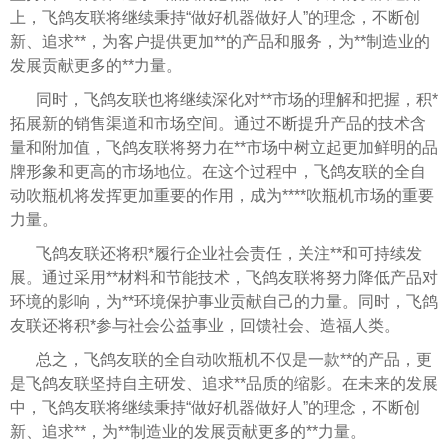
上，飞鸽友联将继续秉持“做好机器做好人”的理念，不断创
新、追求**，为客户提供更加**的产品和服务，为**制造业的
发展贡献更多的**力量。
同时，飞鸽友联也将继续深化对**市场的理解和把握，积*
拓展新的销售渠道和市场空间。通过不断提升产品的技术含
量和附加值，飞鸽友联将努力在**市场中树立起更加鲜明的品
牌形象和更高的市场地位。在这个过程中，飞鸽友联的全自
动吹瓶机将发挥更加重要的作用，成为****吹瓶机市场的重要
力量。
飞鸽友联还将积*履行企业社会责任，关注**和可持续发
展。通过采用**材料和节能技术，飞鸽友联将努力降低产品对
环境的影响，为**环境保护事业贡献自己的力量。同时，飞鸽
友联还将积*参与社会公益事业，回馈社会、造福人类。
总之，飞鸽友联的全自动吹瓶机不仅是一款**的产品，更
是飞鸽友联坚持自主研发、追求**品质的缩影。在未来的发展
中，飞鸽友联将继续秉持“做好机器做好人”的理念，不断创
新、追求**，为**制造业的发展贡献更多的**力量。