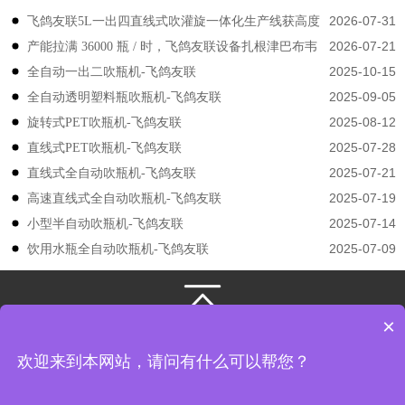
2026-07-31
飞鸽友联5L一出四直线式吹灌旋一体化生产线获高度
2026-07-21
产能拉满 36000 瓶 / 时，飞鸽友联设备扎根津巴布韦
认可
2025-10-15
​​全自动一出二吹瓶机-飞鸽友联
2025-09-05
全自动透明塑料瓶吹瓶机-飞鸽友联
2025-08-12
旋转式PET吹瓶机-飞鸽友联
2025-07-28
直线式PET吹瓶机-飞鸽友联
2025-07-21
直线式全自动吹瓶机-飞鸽友联
2025-07-19
高速直线式全自动吹瓶机-飞鸽友联
2025-07-14
小型半自动吹瓶机-飞鸽友联
2025-07-09
饮用水瓶全自动吹瓶机-飞鸽友联
×
131-3133-4149
/
131-3133-4149
江苏飞鸽友联机械股份有限公司
版权所有
欢迎来到本网站，请问有什么可以帮您？
地址： 江苏省张家港市凤凰镇韩国工业园飞翔路8号