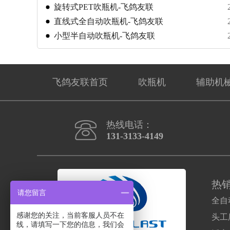
旋转式PET吹瓶机-飞鸽友联
直线式全自动吹瓶机-飞鸽友联
小型半自动吹瓶机-飞鸽友联
飞鸽友联首页
吹瓶机
辅助机
热线电话：
131-3133-4149
热
请您留言
全自
感谢您的关注，当前客服人员不在
头工
线，请填写一下您的信息，我们会