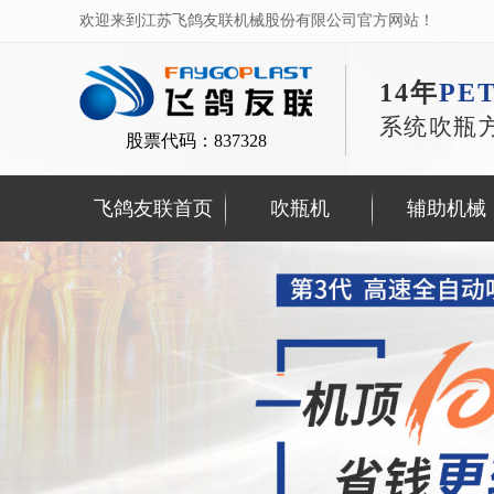
欢迎来到江苏飞鸽友联机械股份有限公司官方网站！
14年
PE
系统吹瓶
股票代码：837328
飞鸽友联首页
吹瓶机
辅助机械