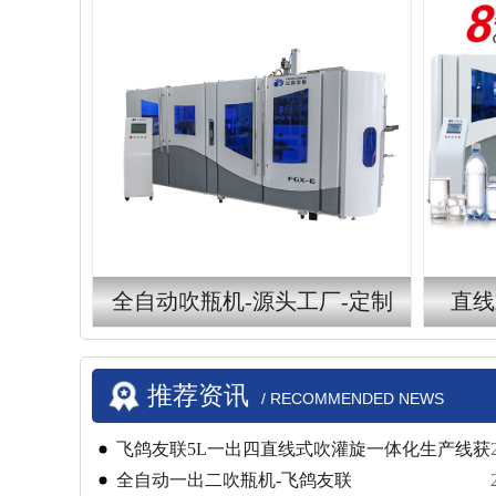
全自动吹瓶机-源头工厂-定制
直线
推荐资讯
/ RECOMMENDED NEWS
飞鸽友联5L一出四直线式吹灌旋一体化生产线获
高度认可
​​全自动一出二吹瓶机-飞鸽友联