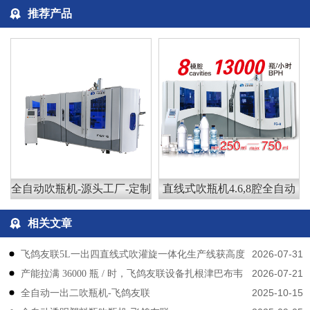
推荐产品
全自动吹瓶机-源头工厂-定制
直线式吹瓶机4.6,8腔全自动
相关文章
2026-07-31
飞鸽友联5L一出四直线式吹灌旋一体化生产线获高度
2026-07-21
产能拉满 36000 瓶 / 时，飞鸽友联设备扎根津巴布韦
认可
2025-10-15
​​全自动一出二吹瓶机-飞鸽友联