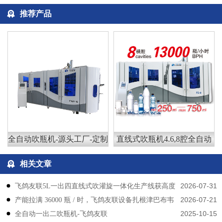
推荐产品
全自动吹瓶机-源头工厂-定制
直线式吹瓶机4.6,8腔全自动
相关文章
2026-07-31
飞鸽友联5L一出四直线式吹灌旋一体化生产线获高度
2026-07-21
产能拉满 36000 瓶 / 时，飞鸽友联设备扎根津巴布韦
认可
2025-10-15
​​全自动一出二吹瓶机-飞鸽友联