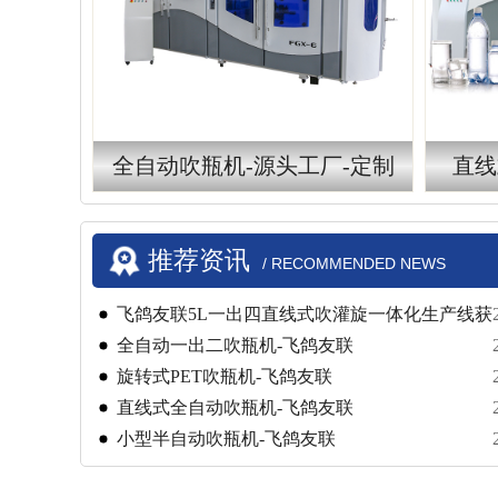
全自动吹瓶机-源头工厂-定制
直线
推荐资讯
/ RECOMMENDED NEWS
飞鸽友联5L一出四直线式吹灌旋一体化生产线获
高度认可
​​全自动一出二吹瓶机-飞鸽友联
旋转式PET吹瓶机-飞鸽友联
直线式全自动吹瓶机-飞鸽友联
小型半自动吹瓶机-飞鸽友联