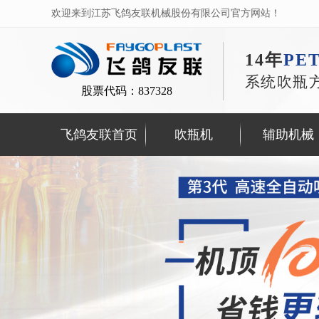
欢迎来到江苏飞鸽友联机械股份有限公司官方网站！
14年
PE
系统吹瓶
股票代码：837328
飞鸽友联首页
吹瓶机
辅助机械