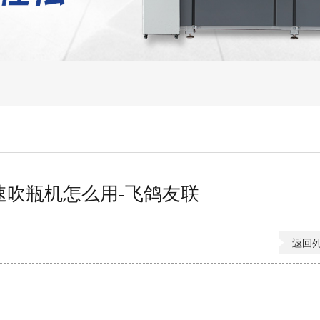
速吹瓶机怎么用-飞鸽友联