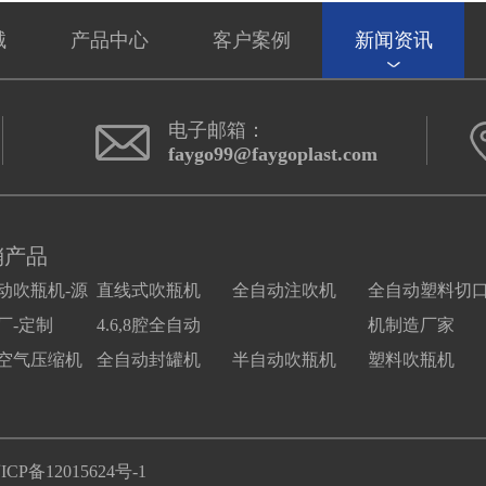
械
产品中心
客户案例
新闻资讯
电子邮箱：
faygo99@faygoplast.com
销产品
动吹瓶机-源
直线式吹瓶机
全自动注吹机
全自动塑料切
厂-定制
4.6,8腔全自动
机制造厂家
空气压缩机
全自动封罐机
半自动吹瓶机
塑料吹瓶机
ICP备12015624号-1