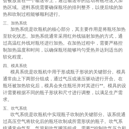
会被放置在一个输送带上，通过输送带的运动将瓶坯送入加
热区域。进料系统需要确保瓶坯的排列整齐，以便后续的加
热和吹制过程能够顺利进行。
三、加热系统
加热系统是吹瓶机的核心部分，其主要作用是将瓶坯加热
至软化状态。加热系统通常采用红外线辐射加热的方式，通
过高温红外线对瓶坯进行加热。在加热过程中，需要严格控
制加热温度和时间，以确保瓶坯能够均匀受热并达到适当的
软化程度。
四、模具系统
模具系统是吹瓶机中用于形成瓶子形状的关键部分。模具
通常由上下两部分组成，通过气压或液压驱动进行开合。在
瓶坯被加热软化后，模具会夹住瓶坯并对其进行**。模具的设
计需要根据不同的瓶子形状和尺寸进行调整，以满足生产需
求。
五、吹气系统
吹气系统是吹瓶机中实现瓶子吹制的关键部分。该系统通
过高压空气将软化后的瓶坯吹制成所需形状的瓶子。吹气系
统通常由气泵、气管和吹气嘴等组成，需要**控制吹气压力和