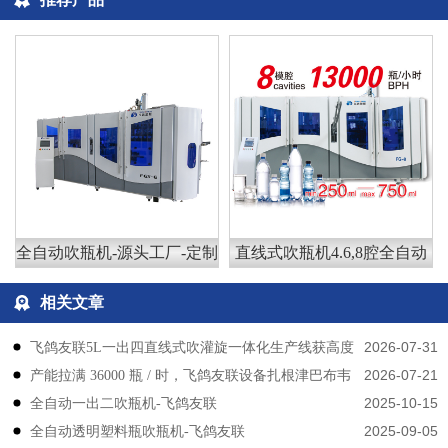
全自动吹瓶机-源头工厂-定制
直线式吹瓶机4.6,8腔全自动
相关文章
2026-07-31
飞鸽友联5L一出四直线式吹灌旋一体化生产线获高度
2026-07-21
产能拉满 36000 瓶 / 时，飞鸽友联设备扎根津巴布韦
认可
2025-10-15
​​全自动一出二吹瓶机-飞鸽友联
2025-09-05
全自动透明塑料瓶吹瓶机-飞鸽友联