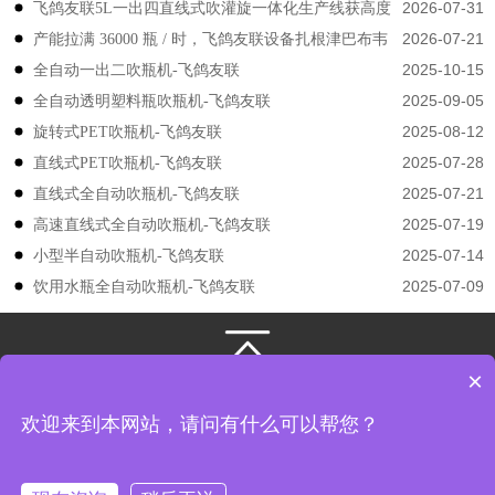
2026-07-31
飞鸽友联5L一出四直线式吹灌旋一体化生产线获高度
2026-07-21
产能拉满 36000 瓶 / 时，飞鸽友联设备扎根津巴布韦
认可
2025-10-15
​​全自动一出二吹瓶机-飞鸽友联
2025-09-05
全自动透明塑料瓶吹瓶机-飞鸽友联
2025-08-12
旋转式PET吹瓶机-飞鸽友联
2025-07-28
直线式PET吹瓶机-飞鸽友联
2025-07-21
直线式全自动吹瓶机-飞鸽友联
2025-07-19
高速直线式全自动吹瓶机-飞鸽友联
2025-07-14
小型半自动吹瓶机-飞鸽友联
2025-07-09
饮用水瓶全自动吹瓶机-飞鸽友联
×
131-3133-4149
/
131-3133-4149
江苏飞鸽友联机械股份有限公司
版权所有
欢迎来到本网站，请问有什么可以帮您？
地址： 江苏省张家港市凤凰镇韩国工业园飞翔路8号