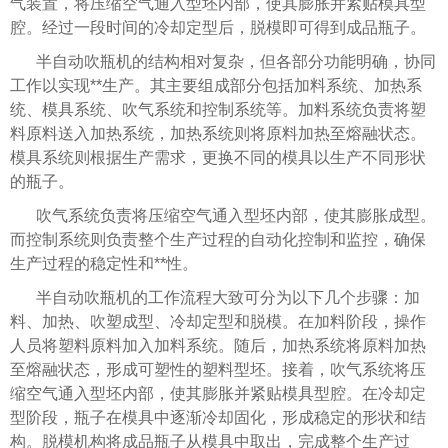
气装置，将压缩空气通入型坯内部，使其膨胀并紧贴模具型
腔。经过一段时间的冷却定型后，脱模即可得到成品瓶子。
半自动吹瓶机的结构相对复杂，但各部分功能明确，协同
工作以实现**生产。其主要组成部分包括加料系统、加热系
统、模具系统、吹气系统和控制系统等。加料系统负责将塑
料原料送入加热系统，加热系统则将原料加热至熔融状态。
模具系统则根据生产需求，更换不同的模具以生产不同形状
的瓶子。
吹气系统负责将压缩空气通入型坯内部，使其膨胀成型。
而控制系统则负责整个生产过程的自动化控制和监控，确保
生产过程的稳定性和**性。
半自动吹瓶机的工作流程大致可分为以下几个步骤：加
料、加热、吹塑成型、冷却定型和脱模。在加料阶段，操作
人员将塑料原料加入加料系统。随后，加热系统将原料加热
至熔融状态，形成可塑性的塑料型坯。接着，吹气系统将压
缩空气通入型坯内部，使其膨胀并紧贴模具型腔。在冷却定
型阶段，瓶子在模具中逐渐冷却固化，形成稳定的形状和结
构。脱模机构将成品瓶子从模具中取出，完成整个生产过