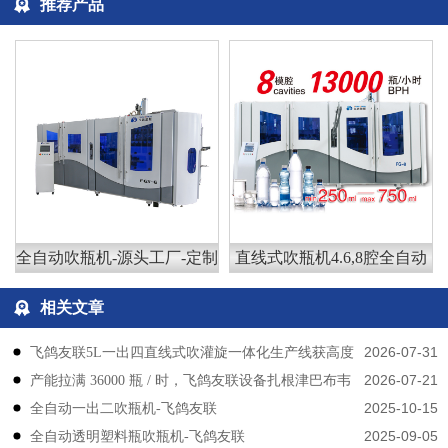
推荐产品
全自动吹瓶机-源头工厂-定制
直线式吹瓶机4.6,8腔全自动
相关文章
2026-07-31
飞鸽友联5L一出四直线式吹灌旋一体化生产线获高度
2026-07-21
产能拉满 36000 瓶 / 时，飞鸽友联设备扎根津巴布韦
认可
2025-10-15
​​全自动一出二吹瓶机-飞鸽友联
2025-09-05
全自动透明塑料瓶吹瓶机-飞鸽友联