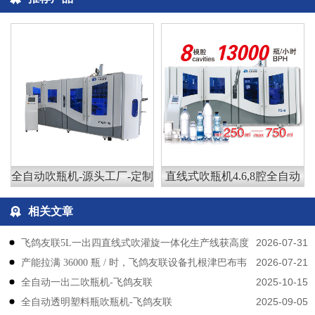
全自动吹瓶机-源头工厂-定制
直线式吹瓶机4.6,8腔全自动
相关文章
2026-07-31
飞鸽友联5L一出四直线式吹灌旋一体化生产线获高度
2026-07-21
产能拉满 36000 瓶 / 时，飞鸽友联设备扎根津巴布韦
认可
2025-10-15
​​全自动一出二吹瓶机-飞鸽友联
2025-09-05
全自动透明塑料瓶吹瓶机-飞鸽友联