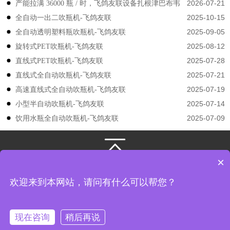
2026-07-21
产能拉满 36000 瓶 / 时，飞鸽友联设备扎根津巴布韦
认可
2025-10-15
​​全自动一出二吹瓶机-飞鸽友联
2025-09-05
全自动透明塑料瓶吹瓶机-飞鸽友联
2025-08-12
旋转式PET吹瓶机-飞鸽友联
2025-07-28
直线式PET吹瓶机-飞鸽友联
2025-07-21
直线式全自动吹瓶机-飞鸽友联
2025-07-19
高速直线式全自动吹瓶机-飞鸽友联
2025-07-14
小型半自动吹瓶机-飞鸽友联
2025-07-09
饮用水瓶全自动吹瓶机-飞鸽友联
×
131-3133-4149
/
131-3133-4149
江苏飞鸽友联机械股份有限公司
版权所有
欢迎来到本网站，请问有什么可以帮您？
地址： 江苏省张家港市凤凰镇韩国工业园飞翔路8号
现在咨询
稍后再说