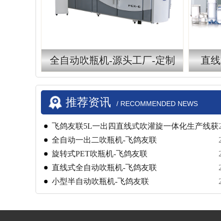
全自动吹瓶机-源头工厂-定制
直线
推荐资讯
/ RECOMMENDED NEWS
飞鸽友联5L一出四直线式吹灌旋一体化生产线获
高度认可
​​全自动一出二吹瓶机-飞鸽友联
旋转式PET吹瓶机-飞鸽友联
直线式全自动吹瓶机-飞鸽友联
小型半自动吹瓶机-飞鸽友联