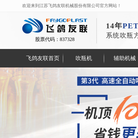
欢迎来到江苏飞鸽友联机械股份有限公司官方网站！
14年
PE
系统吹瓶
股票代码：837328
飞鸽友联首页
吹瓶机
辅助机械