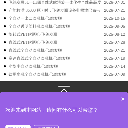
2026-07-31
飞鸽友联5L一出四直线式吹灌旋一体化生产线获高度
2026-07-21
产能拉满 36000 瓶 / 时，飞鸽友联设备扎根津巴布韦
认可
2025-10-15
​​全自动一出二吹瓶机-飞鸽友联
2025-09-05
全自动透明塑料瓶吹瓶机-飞鸽友联
2025-08-12
旋转式PET吹瓶机-飞鸽友联
2025-07-28
直线式PET吹瓶机-飞鸽友联
2025-07-21
直线式全自动吹瓶机-飞鸽友联
2025-07-19
高速直线式全自动吹瓶机-飞鸽友联
2025-07-14
小型半自动吹瓶机-飞鸽友联
2025-07-09
饮用水瓶全自动吹瓶机-飞鸽友联
×
131-3133-4149
/
131-3133-4149
江苏飞鸽友联机械股份有限公司
版权所有
欢迎来到本网站，请问有什么可以帮您？
地址： 江苏省张家港市凤凰镇韩国工业园飞翔路8号